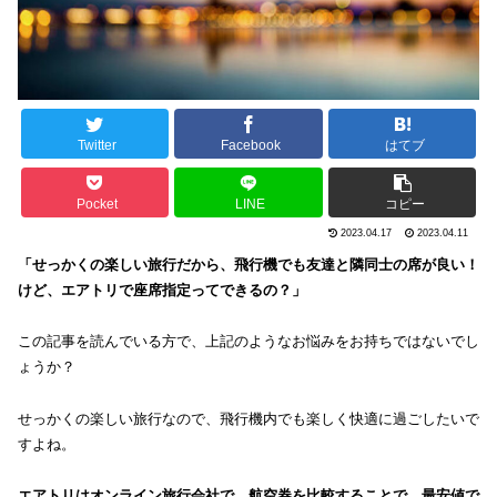
Twitter
Facebook
はてブ
Pocket
LINE
コピー
2023.04.17
2023.04.11
「せっかくの楽しい旅行だから、飛行機でも友達と隣同士の席が良い！
けど、エアトリで座席指定ってできるの？」
この記事を読んでいる方で、上記のようなお悩みをお持ちではないでし
ょうか？
せっかくの楽しい旅行なので、飛行機内でも楽しく快適に過ごしたいで
すよね。
エアトリはオンライン旅行会社で、航空券を比較することで、最安値で